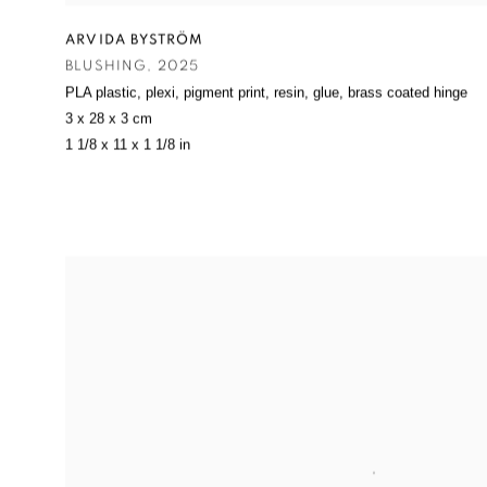
ARVIDA BYSTRÖM
BLUSHING
,
2025
PLA plastic
,
plexi
,
pigment print
,
resin
,
glue
,
brass coated hinge
3 x 28 x 3 cm
1 1/8 x 11 x 1 1/8 in