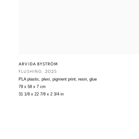
ARVIDA BYSTRÖM
FLUSHING
,
2025
PLA plastic
,
plexi
,
pigment print
,
resin
,
glue
79 x 58 x 7 cm
31 1/8 x 22 7/8 x 2 3/4 in