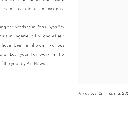
cs across digital landscapes,
.
ing and working in Paris, Byström
uits in lingerie, tulips and AI sex
s have been in shown invarious
Tate. Last year her work In The
of the year by Art News.
Arvida Byström, Flushing, 2025