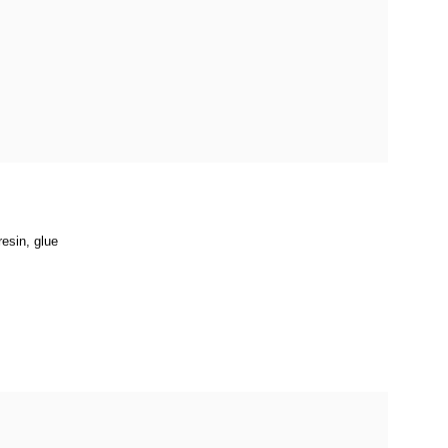
resin
,
glue