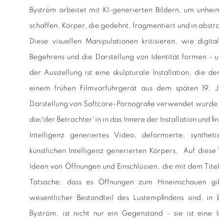
Byström arbeitet mit KI-generierten Bildern, um unhei
schaffen. Körper, die gedehnt, fragmentiert und in abs
Diese visuellen Manipulationen kritisieren, wie digit
Begehrens und die Darstellung von Identität formen - 
der Ausstellung ist eine skulpturale Installation, die
einem frühen Filmvorführgerät aus dem späten 19. J
Darstellung von Softcore-Pornografie verwendet wurde. 
die/der Betrachter*in in das Innere der Installation und fi
Intelligenz generiertes Video, deformierte, synthet
künstlichen Intelligenz generierten Körpers. Auf diese
Ideen von Öffnungen und Einschlüssen, die mit dem Titel
Tatsache, dass es Öffnungen zum Hineinschauen gi
wesentlicher Bestandteil des Lustempfindens sind, in 
Byström, ist nicht nur ein Gegenstand - sie ist eine I