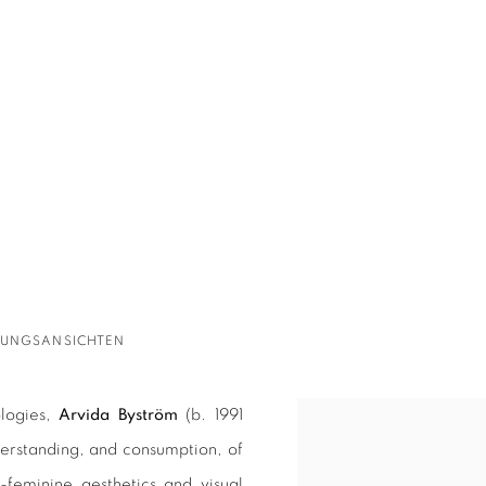
LUNGSANSICHTEN
ologies,
Arvida Byström
(b. 1991
derstanding, and consumption, of
r-feminine aesthetics and visual