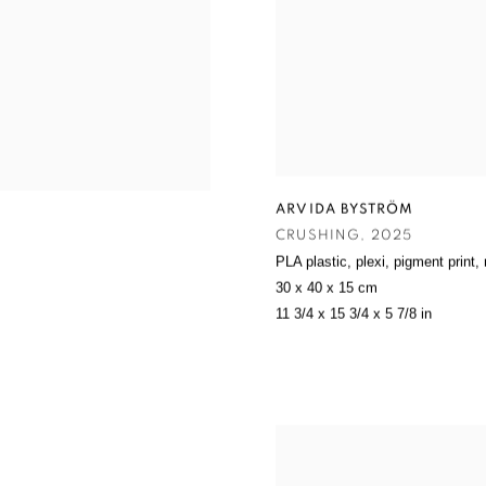
ARVIDA BYSTRÖM
CRUSHING
,
2025
PLA plastic
,
plexi
,
pigment print
,
30 x 40 x 15 cm
11 3/4 x 15 3/4 x 5 7/8 in