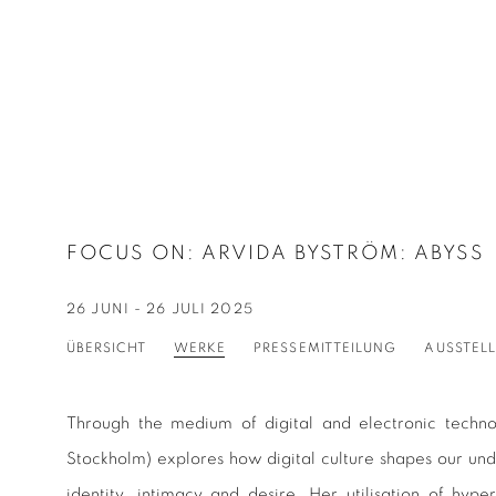
FOCUS ON: ARVIDA BYSTRÖM
:
ABYSS
26 JUNI - 26 JULI 2025
ÜBERSICHT
WERKE
PRESSEMITTEILUNG
AUSSTEL
Through the medium of digital and electronic techn
Stockholm) explores how digital culture shapes our un
identity, intimacy and desire. Her utilisation of hype