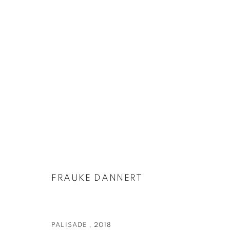
FRAUKE DANNERT | FOLIE [FƆLI]
23 MÄRZ - 28 APRIL 2018
FRAUKE DANNERT
PALISADE
,
2018