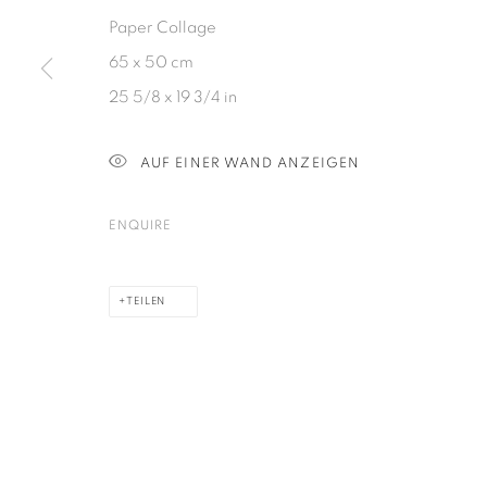
Paper Collage
65 x 50 cm
DATENSCHUTZ
COOKIE POLICY
MANAGE COOKIES
25 5/8 x 19 3/4 in
COPYRIGHT © 2026 GALERIE KANDLHOFER
SEITE VON ARTLOGIC
AUF EINER WAND ANZEIGEN
ENQUIRE
TEILEN