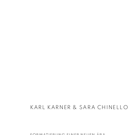
KARL KARNER | BRUTBLADD
:
_THE HOR
19 OKTOBER - 20 NOVEMBER 2021
KARL KARNER & SARA CHINELLO