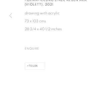
FORMATIERUNG EINER NEUEN ÄRA
(VIOLETT)
,
2021
drawing with acrylic
DATENSCHUTZ
COOKIE POLICY
MANAGE COOKIES
73 x 103 cms
COPYRIGHT © 2026 GALERIE KANDLHOFER
SEITE VON ARTLOGIC
28 3/4 x 40 1/2 inches
ENQUIRE
TEILEN